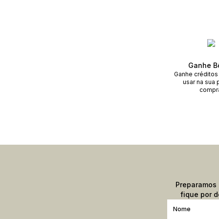
Ganhe B
Ganhe créditos
usar na sua 
compr
Preparamos u
fique por d