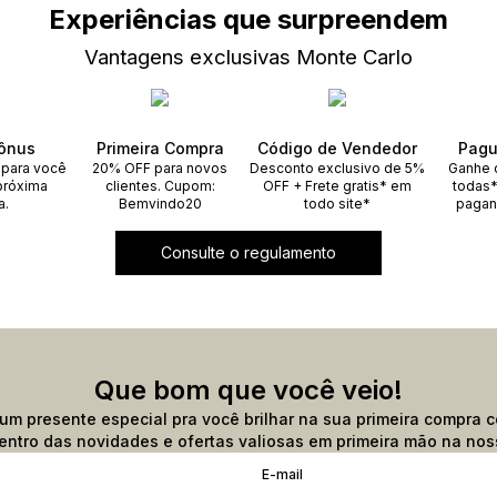
Experiências que surpreendem
Vantagens exclusivas Monte Carlo
ônus
Primeira Compra
Código de Vendedor
Pagu
 para você
20% OFF para novos
Desconto exclusivo de 5%
Ganhe 
próxima
clientes. Cupom:
OFF + Frete gratis* em
todas*
a.
Bemvindo20
todo site*
pagan
Consulte o regulamento
Que bom que você veio!
m presente especial pra você brilhar na sua primeira compra c
entro das novidades e ofertas valiosas em primeira mão na noss