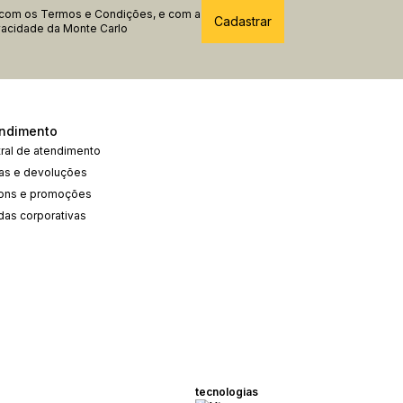
 com os
Termos e Condições
, e com a
ivacidade
da Monte Carlo
ndimento
ral de atendimento
cas e devoluções
ons e promoções
das corporativas
tecnologias