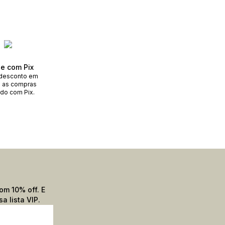
e com Pix
desconto em
 as compras
do com Pix.
om 10% off. E
a lista VIP.