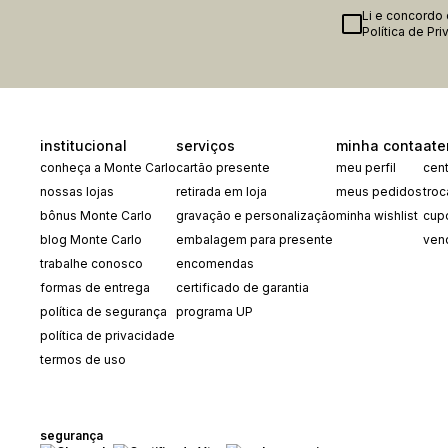
Li e concordo
Política de Pr
institucional
serviços
minha conta
ate
conheça a Monte Carlo
cartão presente
meu perfil
cent
nossas lojas
retirada em loja
meus pedidos
tro
bônus Monte Carlo
gravação e personalização
minha wishlist
cup
blog Monte Carlo
embalagem para presente
ven
trabalhe conosco
encomendas
formas de entrega
certificado de garantia
política de segurança
programa UP
política de privacidade
termos de uso
segurança